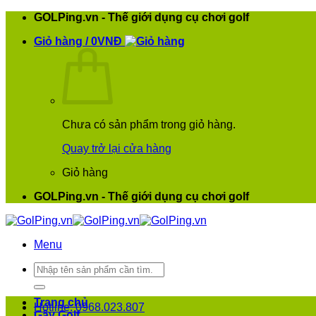
Bỏ
GOLPing.vn - Thế giới dụng cụ chơi golf
qua
Giỏ hàng /
0
VNĐ
nội
dung
Chưa có sản phẩm trong giỏ hàng.
Quay trở lại cửa hàng
Giỏ hàng
GOLPing.vn - Thế giới dụng cụ chơi golf
Menu
Tìm
kiếm:
Trang chủ
Hotline: 0968.023.807
Gậy Golf