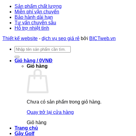
Sản phẩm chất lượng
Miễn phí vận chuyển
Bảo hành dài hạn
Tư vấn chuyên sâu
Hỗ trợ nhiệt tình
Thiết kế website
-
dịch vụ seo giá rẻ
bởi
BICTweb.vn
Tìm
kiếm:
Giỏ hàng /
0
VNĐ
Giỏ hàng
Chưa có sản phẩm trong giỏ hàng.
Quay trở lại cửa hàng
Giỏ hàng
Trang chủ
Gậy Golf