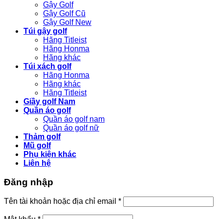
Gậy Golf
Gậy Golf Cũ
Gậy Golf New
Túi gậy golf
Hãng Titleist
Hãng Honma
Hãng khác
Túi xách golf
Hãng Honma
Hãng khác
Hãng Titleist
Giầy golf Nam
Quần áo golf
Quần áo golf nam
Quần áo golf nữ
Thảm golf
Mũ golf
Phụ kiện khác
Liên hệ
Đăng nhập
Bắt
Tên tài khoản hoặc địa chỉ email
*
buộc
Bắt