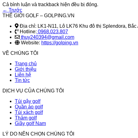
Cả bình luận và trackback hiện đều bị đóng.
←
Trước
THẾ GIỚI GOLF – GOLPING.VN
Địa chỉ: LK1-N11, Lô LK76 Khu đô thị Splendora, Bắ
Hotline:
0968.023.807
thuy240394@gmail.com
Website:
https://golping.vn
VỀ CHÚNG TÔI
Trang chủ
Giới thiệu
Liên hệ
Tin tức
DỊCH VỤ CỦA CHÚNG TÔI
Túi gậy golf
Quần áo golf
Túi xách golf
Thảm golf
Giầy golf Nam
LÝ DO NÊN CHỌN CHÚNG TÔI