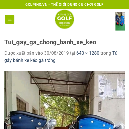
Bỏ
GOLPING.VN - THẾ GIỚI DỤNG CỤ CHƠI GOLF
qua
nội
dung
Tui_gay_ga_chong_banh_xe_keo
Được xuất bản vào
30/08/2019
tại
640 × 1280
trong
Túi
gậy bánh xe kéo gà trống