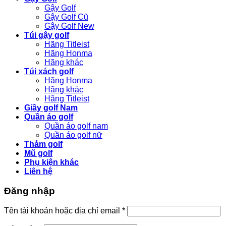
Gậy Golf
Gậy Golf Cũ
Gậy Golf New
Túi gậy golf
Hãng Titleist
Hãng Honma
Hãng khác
Túi xách golf
Hãng Honma
Hãng khác
Hãng Titleist
Giầy golf Nam
Quần áo golf
Quần áo golf nam
Quần áo golf nữ
Thảm golf
Mũ golf
Phụ kiện khác
Liên hệ
Đăng nhập
Bắt
Tên tài khoản hoặc địa chỉ email
*
buộc