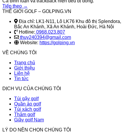
Cả bình luận và trackback hiện đều bị đóng.
Tiếp theo
→
THẾ GIỚI GOLF – GOLPING.VN
Địa chỉ: LK1-N11, Lô LK76 Khu đô thị Splendora,
Bắc An Khánh, Xã An Khánh, Hoài Đức, Hà Nội
Hotline:
0968.023.807
thuy240394@gmail.com
Website:
https://golping.vn
VỀ CHÚNG TÔI
Trang chủ
Giới thiệu
Liên hệ
Tin tức
DỊCH VỤ CỦA CHÚNG TÔI
Túi gậy golf
Quần áo golf
Túi xách golf
Thảm golf
Giầy golf Nam
LÝ DO NÊN CHỌN CHÚNG TÔI