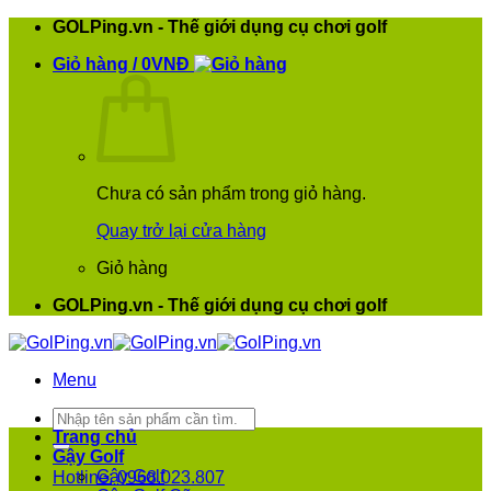
Bỏ
GOLPing.vn - Thế giới dụng cụ chơi golf
qua
Giỏ hàng /
0
VNĐ
nội
dung
Chưa có sản phẩm trong giỏ hàng.
Quay trở lại cửa hàng
Giỏ hàng
GOLPing.vn - Thế giới dụng cụ chơi golf
Menu
Tìm
kiếm:
Trang chủ
Gậy Golf
Gậy Golf
Hotline: 0968.023.807