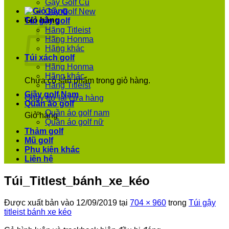
Gậy Golf Cũ
Gậy Golf New
Giỏ hàng
Túi gậy golf
Hãng Titleist
Hãng Honma
Hãng khác
Túi xách golf
Hãng Honma
Hãng khác
Chưa có sản phẩm trong giỏ hàng.
Hãng Titleist
Giầy golf Nam
Quay trở lại cửa hàng
Quần áo golf
Quần áo golf nam
Giỏ hàng
Quần áo golf nữ
Thảm golf
Mũ golf
Phụ kiện khác
Liên hệ
Túi_Titlest_bánh_xe_kéo
Được xuất bản vào
12/09/2019
tại
704 × 960
trong
Túi gậy
titleist bánh xe kéo