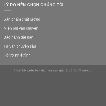
LÝ DO NÊN CHỌN CHÚNG TÔI
Sản phẩm chất lượng
Miễn phí vận chuyển
Bảo hành dài hạn
Tư vấn chuyên sâu
Hỗ trợ nhiệt tình
Thiết kế website
-
dịch vụ seo giá rẻ
bởi
BICTweb.vn