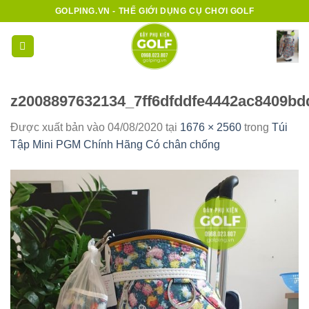
Bỏ
GOLPING.VN - THẾ GIỚI DỤNG CỤ CHƠI GOLF
qua
nội
dung
z2008897632134_7ff6dfddfe4442ac8409bd
Được xuất bản vào
04/08/2020
tại
1676 × 2560
trong
Túi
Tập Mini PGM Chính Hãng Có chân chống