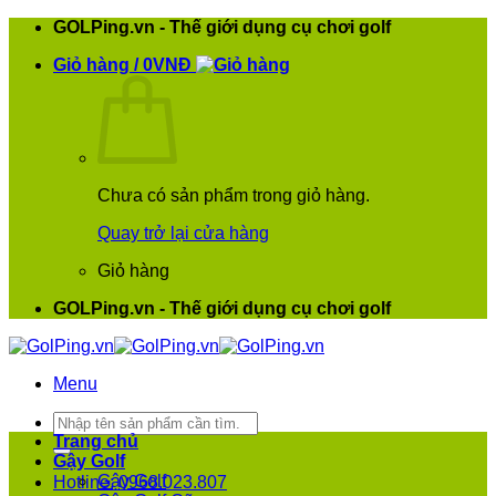
Bỏ
GOLPing.vn - Thế giới dụng cụ chơi golf
qua
Giỏ hàng /
0
VNĐ
nội
dung
Chưa có sản phẩm trong giỏ hàng.
Quay trở lại cửa hàng
Giỏ hàng
GOLPing.vn - Thế giới dụng cụ chơi golf
Menu
Tìm
kiếm:
Trang chủ
Gậy Golf
Gậy Golf
Hotline: 0968.023.807