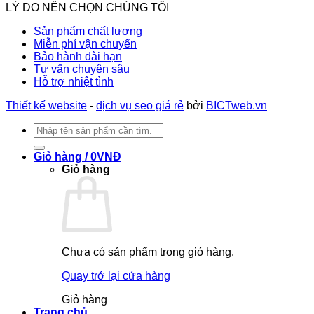
LÝ DO NÊN CHỌN CHÚNG TÔI
Sản phẩm chất lượng
Miễn phí vận chuyển
Bảo hành dài hạn
Tư vấn chuyên sâu
Hỗ trợ nhiệt tình
Thiết kế website
-
dịch vụ seo giá rẻ
bởi
BICTweb.vn
Tìm
kiếm:
Giỏ hàng /
0
VNĐ
Giỏ hàng
Chưa có sản phẩm trong giỏ hàng.
Quay trở lại cửa hàng
Giỏ hàng
Trang chủ