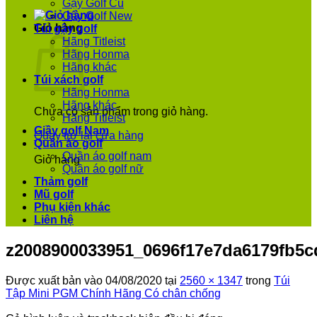
Gậy Golf Cũ
Gậy Golf New
Giỏ hàng
Túi gậy golf
Hãng Titleist
Hãng Honma
Hãng khác
Túi xách golf
Hãng Honma
Hãng khác
Chưa có sản phẩm trong giỏ hàng.
Hãng Titleist
Giầy golf Nam
Quay trở lại cửa hàng
Quần áo golf
Quần áo golf nam
Giỏ hàng
Quần áo golf nữ
Thảm golf
Mũ golf
Phụ kiện khác
Liên hệ
z2008900033951_0696f17e7da6179fb5c
Được xuất bản vào
04/08/2020
tại
2560 × 1347
trong
Túi
Tập Mini PGM Chính Hãng Có chân chống