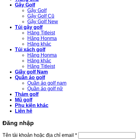
Gậy Golf
Gậy Golf
Gậy Golf Cũ
Gậy Golf New
Túi gậy golf
Hãng Titleist
Hãng Honma
Hãng khác
Túi xách golf
Hãng Honma
Hãng khác
Hãng Titleist
Giầy golf Nam
Quần áo golf
Quần áo golf nam
Quần áo golf nữ
Thảm golf
Mũ golf
Phụ kiện khác
Liên hệ
Đăng nhập
Bắt
Tên tài khoản hoặc địa chỉ email
*