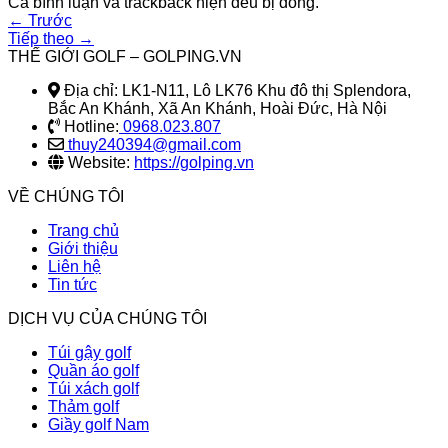
Cả bình luận và trackback hiện đều bị đóng.
←
Trước
Tiếp theo
→
THẾ GIỚI GOLF – GOLPING.VN
Địa chỉ: LK1-N11, Lô LK76 Khu đô thị Splendora,
Bắc An Khánh, Xã An Khánh, Hoài Đức, Hà Nội
Hotline:
0968.023.807
thuy240394@gmail.com
Website:
https://golping.vn
VỀ CHÚNG TÔI
Trang chủ
Giới thiệu
Liên hệ
Tin tức
DỊCH VỤ CỦA CHÚNG TÔI
Túi gậy golf
Quần áo golf
Túi xách golf
Thảm golf
Giầy golf Nam