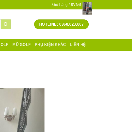
Giỏ hàng /
0
VNĐ
HOTLINE: 0968.023.807
GOLF
MŨ GOLF
PHỤ KIỆN KHÁC
LIÊN HỆ