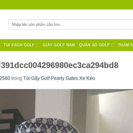
Tìm
kiếm:
TÚI XÁCH GOLF
GIẦY GOLF NAM
QUẦN ÁO GOLF
THẢM 
d391dcc004296980ec3ca294bd8
 2560
trong
Túi Gậy Golf Pearly Gates Xe Kéo