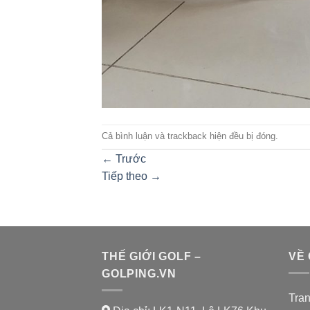
Cả bình luận và trackback hiện đều bị đóng.
←
Trước
Tiếp theo
→
THẾ GIỚI GOLF –
VỀ
GOLPING.VN
Tra