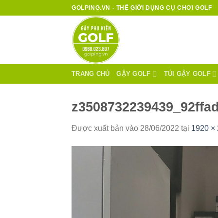
Bỏ
GOLPING.VN - THẾ GIỚI DỤNG CỤ CHƠI GOLF
qua
nội
dung
TRANG CHỦ
GẬY GOLF
TÚI GẬY GOLF
z3508732239439_92ffa
Được xuất bản vào
28/06/2022
tại
1920 ×