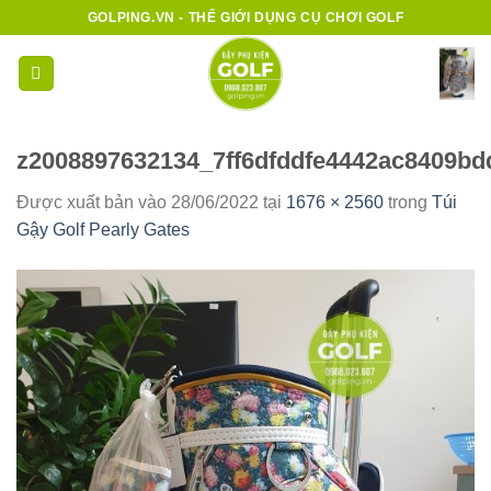
Bỏ
GOLPING.VN - THẾ GIỚI DỤNG CỤ CHƠI GOLF
qua
nội
dung
z2008897632134_7ff6dfddfe4442ac8409bd
Được xuất bản vào
28/06/2022
tại
1676 × 2560
trong
Túi
Gậy Golf Pearly Gates