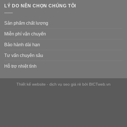
LÝ DO NÊN CHỌN CHÚNG TÔI
Sản phẩm chất lượng
Miễn phí vận chuyển
Bảo hành dài hạn
Tư vấn chuyên sâu
Hỗ trợ nhiệt tình
Thiết kế website
-
dịch vụ seo giá rẻ
bởi
BICTweb.vn