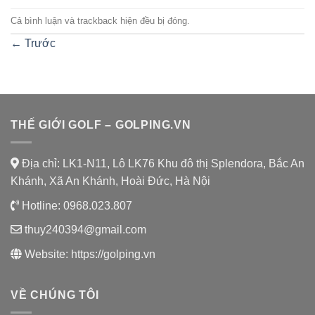
Cả bình luận và trackback hiện đều bị đóng.
←
Trước
THẾ GIỚI GOLF – GOLPING.VN
Địa chỉ: LK1-N11, Lô LK76 Khu đô thị Splendora, Bắc An
Khánh, Xã An Khánh, Hoài Đức, Hà Nội
Hotline:
0968.023.807
thuy240394@gmail.com
Website:
https://golping.vn
VỀ CHÚNG TÔI