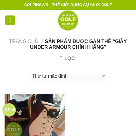
Bỏ
GOLPING.VN - THẾ GIỚI DỤNG CỤ CHƠI GOLF
qua
nội
0
dung
TRANG CHỦ
/
SẢN PHẨM ĐƯỢC GẮN THẺ “GIÀY
UNDER ARMOUR CHÍNH HÃNG”
LỌC
-19%