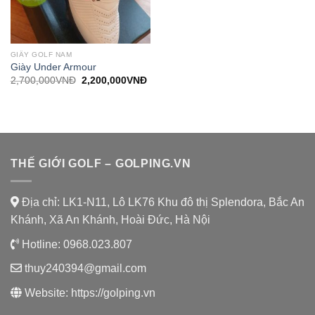
GIẦY GOLF NAM
Giày Under Armour
Giá
Giá
2,700,000
VNĐ
2,200,000
VNĐ
gốc
hiện
là:
tại
2,700,000VNĐ.
là:
2,200,000VNĐ.
THẾ GIỚI GOLF – GOLPING.VN
Địa chỉ: LK1-N11, Lô LK76 Khu đô thị Splendora, Bắc An
Khánh, Xã An Khánh, Hoài Đức, Hà Nội
Hotline:
0968.023.807
thuy240394@gmail.com
Website:
https://golping.vn