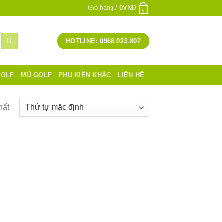
Giỏ hàng /
0
VNĐ
0
HOTLINE: 0968.023.807
GOLF
MŨ GOLF
PHỤ KIỆN KHÁC
LIÊN HỆ
hất