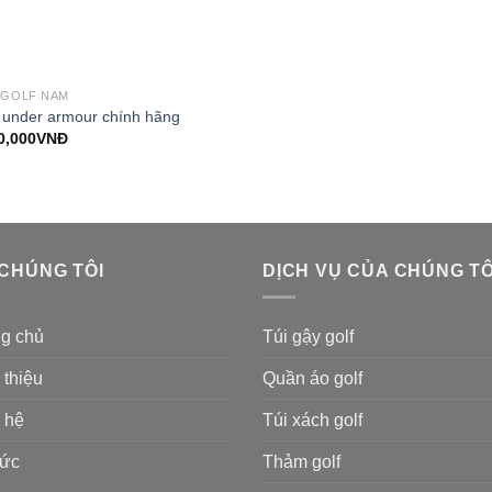
 GOLF NAM
 under armour chính hãng
0,000
VNĐ
 CHÚNG TÔI
DỊCH VỤ CỦA CHÚNG TÔ
ng chủ
Túi gậy golf
 thiệu
Quần áo golf
 hệ
Túi xách golf
tức
Thảm golf