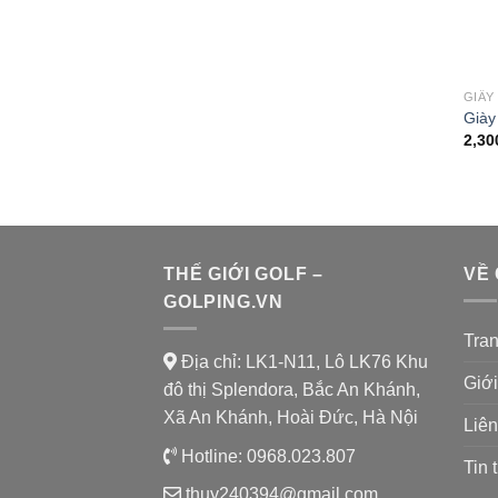
GIẦY
Giày
2,30
THẾ GIỚI GOLF –
VỀ
GOLPING.VN
Tra
Địa chỉ: LK1-N11, Lô LK76 Khu
Giới
đô thị Splendora, Bắc An Khánh,
Xã An Khánh, Hoài Đức, Hà Nội
Liên
Hotline:
0968.023.807
Tin 
thuy240394@gmail.com