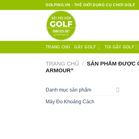
Bỏ
GOLPING.VN - THẾ GIỚI DỤNG CỤ CHƠI GOLF
qua
nội
dung
TRANG CHỦ
GẬY GOLF
TÚI GẬY GOLF
TRANG CHỦ
/
SẢN PHẨM ĐƯỢC G
ARMOUR”
Danh mục sản phẩm
Máy Đo Khoảng Cách