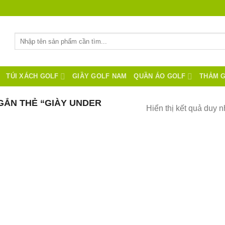
Tìm
kiếm:
TÚI XÁCH GOLF
GIẦY GOLF NAM
QUẦN ÁO GOLF
THẢM 
ẮN THẺ “GIÀY UNDER
Hiển thị kết quả duy n