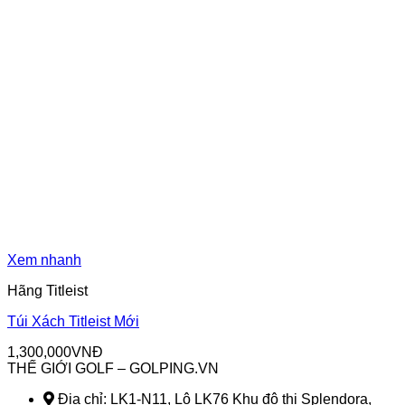
Xem nhanh
Hãng Titleist
Túi Xách Titleist Mới
1,300,000
VNĐ
THẾ GIỚI GOLF – GOLPING.VN
Địa chỉ: LK1-N11, Lô LK76 Khu đô thị Splendora,