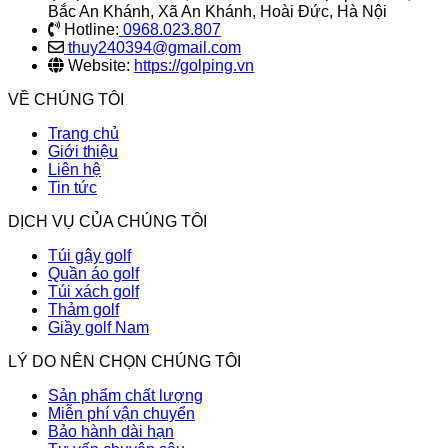
Bắc An Khánh, Xã An Khánh, Hoài Đức, Hà Nội
Hotline:
0968.023.807
thuy240394@gmail.com
Website:
https://golping.vn
VỀ CHÚNG TÔI
Trang chủ
Giới thiệu
Liên hệ
Tin tức
DỊCH VỤ CỦA CHÚNG TÔI
Túi gậy golf
Quần áo golf
Túi xách golf
Thảm golf
Giầy golf Nam
LÝ DO NÊN CHỌN CHÚNG TÔI
Sản phẩm chất lượng
Miễn phí vận chuyển
Bảo hành dài hạn