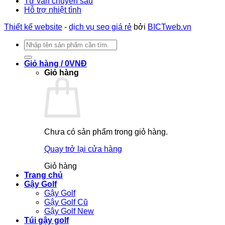
Tư vấn chuyên sâu
Hỗ trợ nhiệt tình
Thiết kế website
-
dịch vụ seo giá rẻ
bởi
BICTweb.vn
Tìm
kiếm:
Giỏ hàng /
0
VNĐ
Giỏ hàng
Chưa có sản phẩm trong giỏ hàng.
Quay trở lại cửa hàng
Giỏ hàng
Trang chủ
Gậy Golf
Gậy Golf
Gậy Golf Cũ
Gậy Golf New
Túi gậy golf