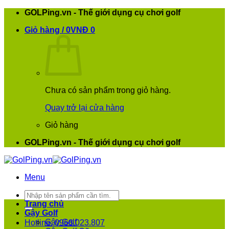
Bỏ
GOLPing.vn - Thế giới dụng cụ chơi golf
qua
Giỏ hàng /
0
VNĐ
0
nội
dung
Chưa có sản phẩm trong giỏ hàng.
Quay trở lại cửa hàng
Giỏ hàng
GOLPing.vn - Thế giới dụng cụ chơi golf
Menu
Tìm
kiếm:
Trang chủ
Gậy Golf
Gậy Golf
Hotline: 0968.023.807