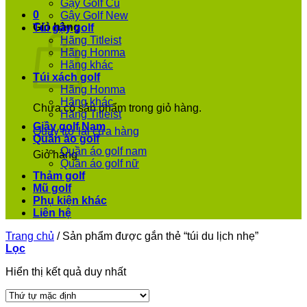
Gậy Golf Cũ
0
Gậy Golf New
Giỏ hàng
Túi gậy golf
Hãng Titleist
Hãng Honma
Hãng khác
Túi xách golf
Hãng Honma
Hãng khác
Chưa có sản phẩm trong giỏ hàng.
Hãng Titleist
Giầy golf Nam
Quay trở lại cửa hàng
Quần áo golf
Quần áo golf nam
Giỏ hàng
Quần áo golf nữ
Thảm golf
Mũ golf
Phụ kiện khác
Liên hệ
Trang chủ
/
Sản phẩm được gắn thẻ “túi du lịch nhẹ”
Lọc
Hiển thị kết quả duy nhất