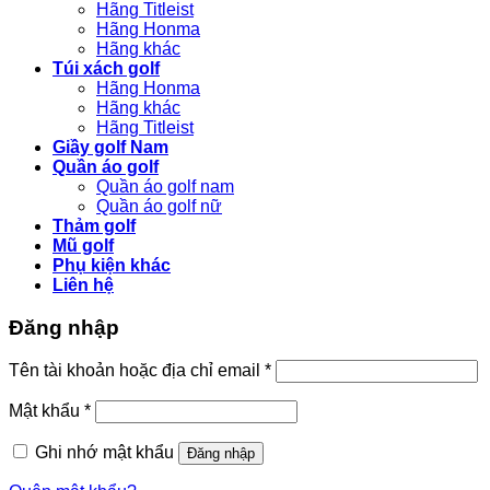
Hãng Titleist
Hãng Honma
Hãng khác
Túi xách golf
Hãng Honma
Hãng khác
Hãng Titleist
Giầy golf Nam
Quần áo golf
Quần áo golf nam
Quần áo golf nữ
Thảm golf
Mũ golf
Phụ kiện khác
Liên hệ
Đăng nhập
Bắt
Tên tài khoản hoặc địa chỉ email
*
buộc
Bắt
Mật khẩu
*
buộc
Ghi nhớ mật khẩu
Đăng nhập