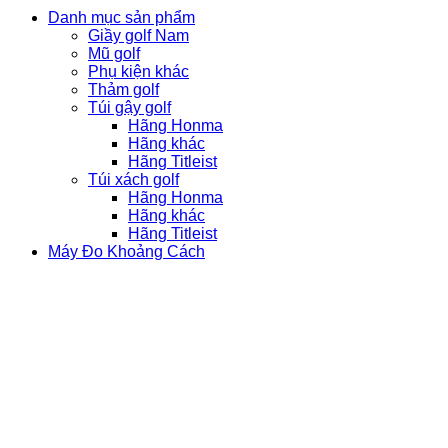
Danh mục sản phẩm
Giầy golf Nam
Mũ golf
Phụ kiện khác
Thảm golf
Túi gậy golf
Hãng Honma
Hãng khác
Hãng Titleist
Túi xách golf
Hãng Honma
Hãng khác
Hãng Titleist
Máy Đo Khoảng Cách