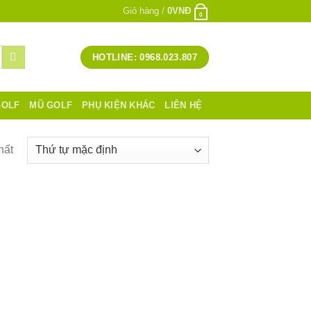
Giỏ hàng /
0
VNĐ
0
HOTLINE: 0968.023.807
GOLF
MŨ GOLF
PHỤ KIỆN KHÁC
LIÊN HỆ
hất