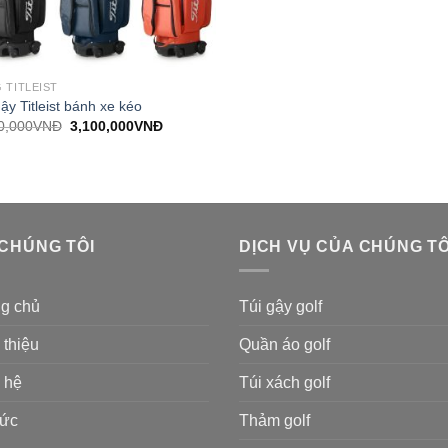
 TITLEIST
ậy Titleist bánh xe kéo
Giá
Giá
0,000
VNĐ
3,100,000
VNĐ
gốc
hiện
là:
tại
3,500,000VNĐ.
là:
3,100,000VNĐ.
 CHÚNG TÔI
DỊCH VỤ CỦA CHÚNG TÔ
ng chủ
Túi gậy golf
 thiệu
Quần áo golf
 hệ
Túi xách golf
tức
Thảm golf