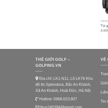
HÃNG
Túi g
3,50
THẾ GIỚI GOLF –
VỀ
GOLPING.VN
Tra
Địa chỉ: LK1-N11, Lô LK76 Khu
Giới
đô thị Splendora, Bắc An Khánh,
Xã An Khánh, Hoài Đức, Hà Nội
Liên
Hotline:
0968.023.807
Tin 
thuy240394@gmail.com