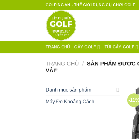
Bỏ
GOLPING.VN - THẾ GIỚI DỤNG CỤ CHƠI GOLF
qua
nội
dung
TRANG CHỦ
GẬY GOLF
TÚI GẬY GOLF
TRANG CHỦ
/
SẢN PHẨM ĐƯỢC G
VẢI”
Danh mục sản phẩm
-11
Máy Đo Khoảng Cách