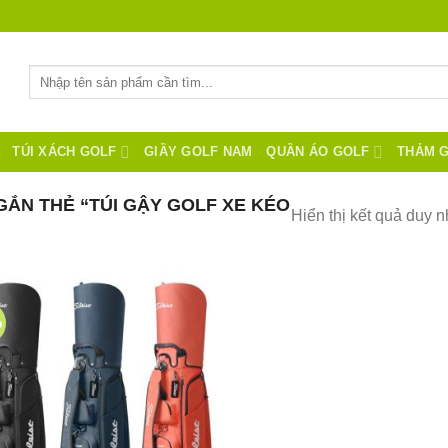
Tìm
kiếm:
TÚI XÁCH GOLF
GIẦY GOLF NAM
QUẦN ÁO GOLF
THẢM 
ẮN THẺ “TÚI GẬY GOLF XE KÉO
Hiển thị kết quả duy n
%