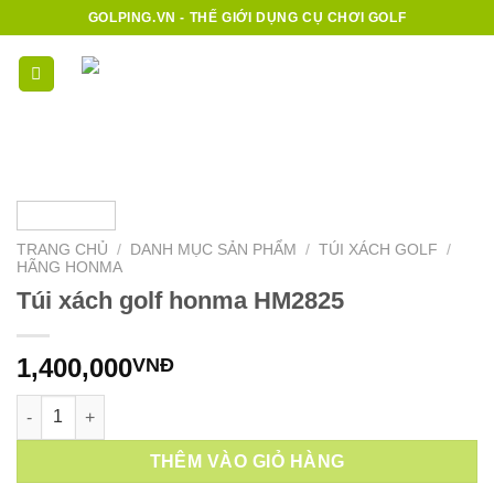
Bỏ
GOLPING.VN - THẾ GIỚI DỤNG CỤ CHƠI GOLF
qua
nội
0
dung
TRANG CHỦ
/
DANH MỤC SẢN PHẨM
/
TÚI XÁCH GOLF
/
HÃNG HONMA
Túi xách golf honma HM2825
1,400,000
VNĐ
Túi xách golf honma HM2825 số lượng
THÊM VÀO GIỎ HÀNG