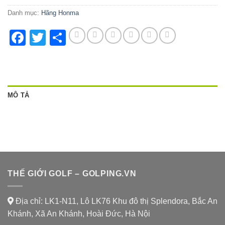
Danh mục:
Hãng Honma
Facebook
Twitter
Share
MÔ TẢ
THẾ GIỚI GOLF – GOLPING.VN
Địa chỉ: LK1-N11, Lô LK76 Khu đô thị Splendora, Bắc An
Khánh, Xã An Khánh, Hoài Đức, Hà Nội