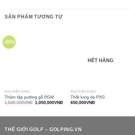
SẢN PHẨM TƯƠNG TỰ
-30%
HẾT HÀNG
PHỤ KIỆN KHÁC
PHỤ KIỆN KHÁC
Thảm tập putting gỗ PGM
Thắt lưng da PXG
Giá
Giá
1,500,000
VNĐ
1,050,000
VNĐ
650,000
VNĐ
gốc
hiện
là:
tại
1,500,000VNĐ.
là:
1,050,000VNĐ.
THẾ GIỚI GOLF – GOLPING.VN