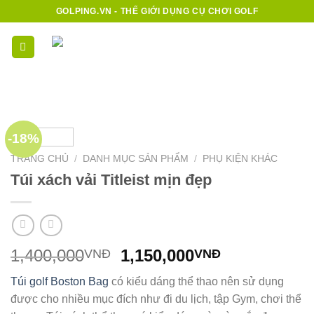
Bỏ
GOLPING.VN - THẾ GIỚI DỤNG CỤ CHƠI GOLF
qua
nội
0
dung
-18%
TRANG CHỦ
/
DANH MỤC SẢN PHẨM
/
PHỤ KIỆN KHÁC
Túi xách vải Titleist mịn đẹp
Giá
Giá
1,400,000
1,150,000
VNĐ
VNĐ
gốc
hiện
Túi golf Boston Bag
có kiểu dáng thể thao nên sử dụng
là:
tại
được cho nhiều mục đích như đi du lịch, tập Gym, chơi thể
1,400,000VNĐ.
là: