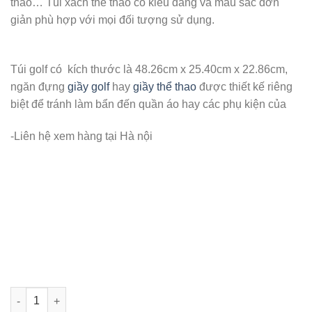
thao… Túi xách thể thao có kiểu dáng và màu sắc đơn
1,150,000V
giản phù hợp với mọi đối tượng sử dụng.
Túi golf có kích thước là 48.26cm x 25.40cm x 22.86cm,
ngăn đựng
giầy golf
hay
giầy thể thao
được thiết kế riêng
biệt để tránh làm bẩn đến quần áo hay các phụ kiện của
-Liên hệ xem hàng tại Hà nội
Túi xách vải Titleist mịn đẹp số lượng