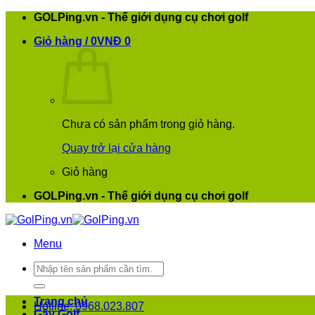
Bỏ
GOLPing.vn - Thế giới dụng cụ chơi golf
qua
Giỏ hàng /
0
VNĐ
0
nội
dung
Chưa có sản phẩm trong giỏ hàng.
Quay trở lại cửa hàng
Giỏ hàng
GOLPing.vn - Thế giới dụng cụ chơi golf
Menu
Tìm
kiếm:
Trang chủ
Hotline: 0968.023.807
Gậy Golf